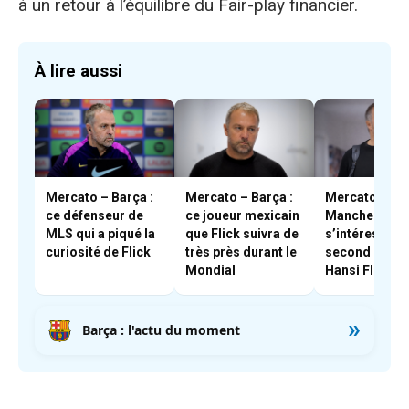
à un retour à l’équilibre du Fair-play financier.
À lire aussi
Mercato – Barça :
Mercato – Barça :
Mercato – Bar
ce défenseur de
ce joueur mexicain
Manchester C
MLS qui a piqué la
que Flick suivra de
s’intéresse à 
curiosité de Flick
très près durant le
second coute
Mondial
Hansi Flick
»
Barça : l'actu du moment