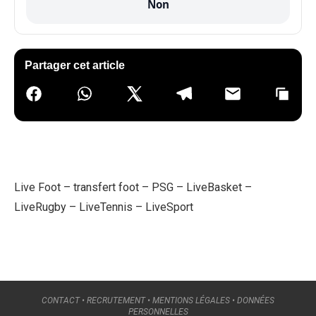
Non
Partager cet article
Live Foot
–
transfert foot
–
PSG
–
LiveBasket
–
LiveRugby
–
LiveTennis
–
LiveSport
CONTACT
•
RECRUTEMENT
•
MENTIONS LÉGALES
•
DONNÉES
PERSONNELLES