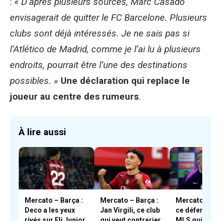
:
« D’après plusieurs sources, Marc Casadó
envisagerait de quitter le FC Barcelone. Plusieurs
clubs sont déjà intéressés. Je ne sais pas si
l’Atlético de Madrid, comme je l’ai lu à plusieurs
endroits, pourrait être l’une des destinations
possibles. »
Une déclaration qui replace le
joueur au centre des rumeurs
.
À lire aussi
Mercato – Barça :
Mercato – Barça :
Mercato – Bar
Deco a les yeux
Jan Virgili, ce club
ce défenseur
rivés sur Eli Junior
qui veut contrarier
MLS qui a piq