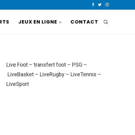
RTS
JEUX EN LIGNE
CONTACT
Live Foot
–
transfert foot
–
PSG
–
LiveBasket
–
LiveRugby
–
LiveTennis
–
LiveSport