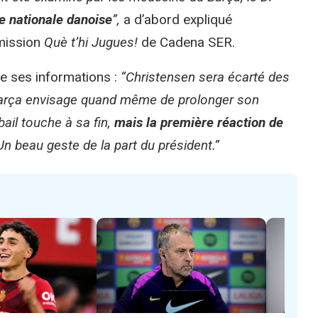
pe nationale danoise
”,
a d’abord expliqué
émission
Què t’hi Jugues!
de Cadena SER.
le ses informations :
“Christensen sera écarté des
 Barça envisage quand même de prolonger son
ail touche à sa fin,
mais la première réaction de
Un beau geste de la part du président.”