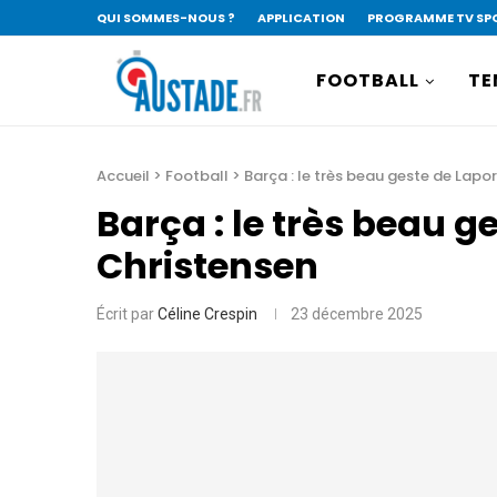
QUI SOMMES-NOUS ?
APPLICATION
PROGRAMME TV SP
FOOTBALL
TE
Accueil
>
Football
>
Barça : le très beau geste de Lapo
Barça : le très beau g
Christensen
Écrit par
Céline Crespin
23 décembre 2025