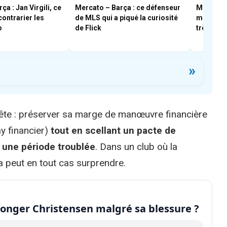
a : Jan Virgili, ce
Mercato – Barça : ce défenseur
Mercato –
contrarier les
de MLS qui a piqué la curiosité
mexicain 
o
de Flick
très près
»
ête : préserver sa marge de manœuvre financière
ay financier)
tout en scellant un pacte de
 une période troublée
. Dans un club où la
a peut en tout cas surprendre.
olonger Christensen malgré sa blessure ?