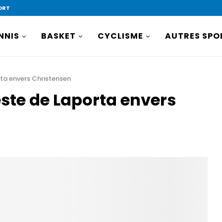
ORT
NNIS
BASKET
CYCLISME
AUTRES SPO
rta envers Christensen
este de Laporta envers