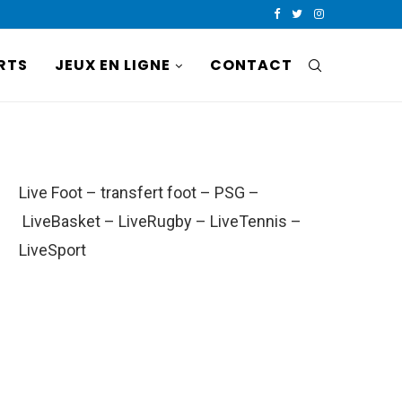
RTS
JEUX EN LIGNE
CONTACT
Live Foot
–
transfert foot
–
PSG
–
LiveBasket
–
LiveRugby
–
LiveTennis
–
LiveSport