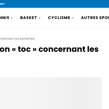
ORT
NNIS
BASKET
CYCLISME
AUTRES SPO
oncernant les penalties
son « toc » concernant les