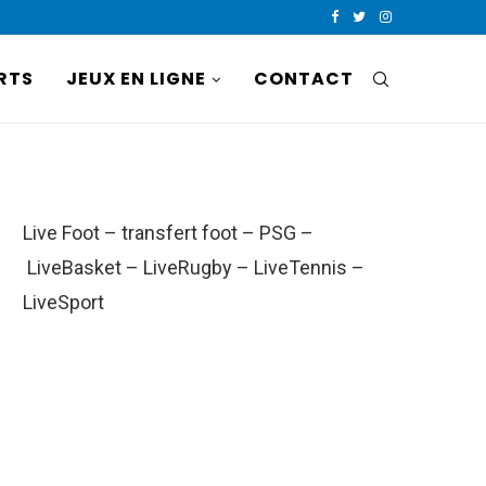
RTS
JEUX EN LIGNE
CONTACT
Live Foot
–
transfert foot
–
PSG
–
LiveBasket
–
LiveRugby
–
LiveTennis
–
LiveSport