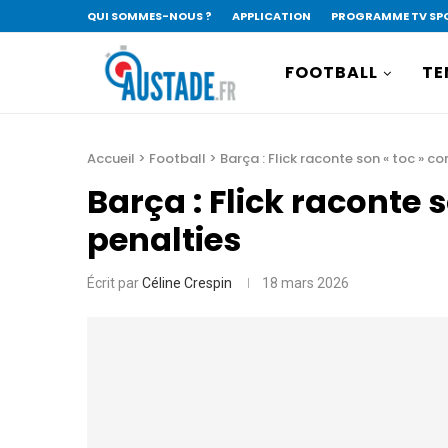
QUI SOMMES-NOUS ?
APPLICATION
PROGRAMME TV SP
FOOTBALL
TE
Accueil
>
Football
>
Barça : Flick raconte son « toc » c
Barça : Flick raconte 
penalties
Écrit par
Céline Crespin
18 mars 2026